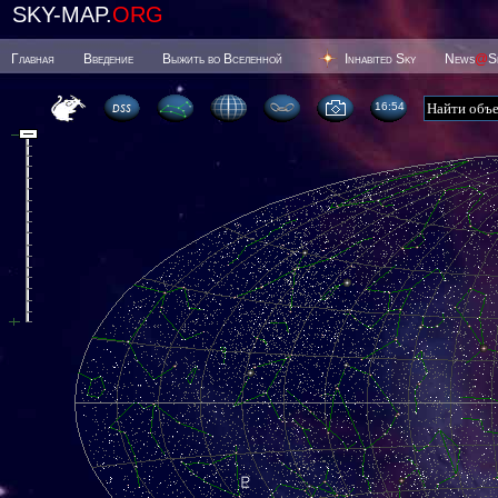
SKY-MAP.
ORG
Главная
Введение
Выжить во Вселенной
Inhabited Sky
News
@
S
16 54