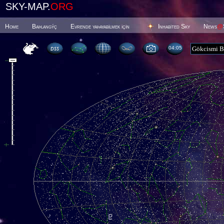
SKY-MAP.
ORG
Home
Baþlangýç
Evrende yaþayabilmek için
Inhabited Sky
News
@
04 05