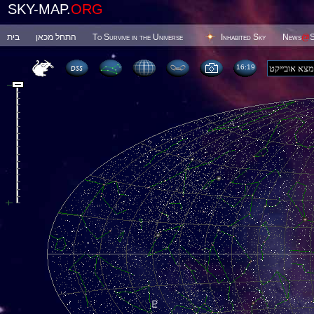
SKY-MAP.
ORG
בית
התחל מכאן
To Survive in the Universe
Inhabited Sky
News
@
S
16 19