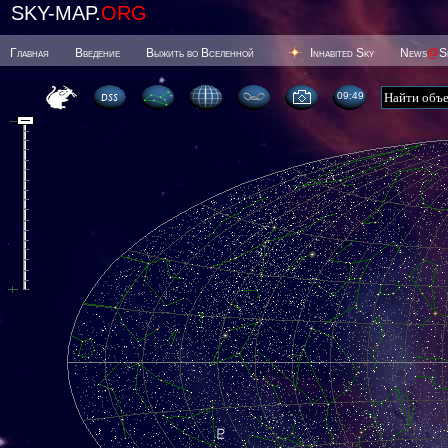
SKY-MAP.
ORG
Главная
Введение
Выжить во Вселенной
Inhabited Sky
News
@
S
09 49