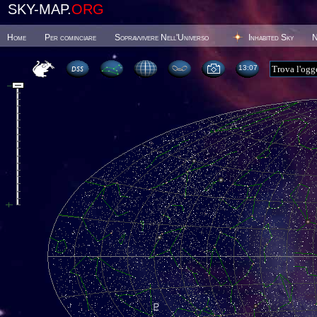
SKY-MAP.
ORG
Home
Per cominciare
Sopravvivere Nell'Universo
Inhabited Sky
N
13 07