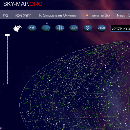
SKY-MAP.
ORG
בית
התחל מכאן
To Survive in the Universe
Inhabited Sky
News
@
S
05 36