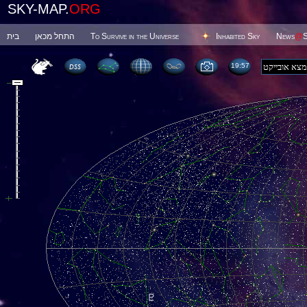
SKY-MAP.
ORG
בית
התחל מכאן
To Survive in the Universe
Inhabited Sky
News
@
S
19 57