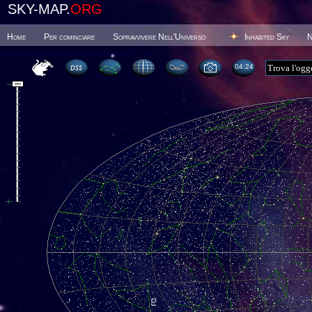
SKY-MAP.
ORG
Home
Per cominciare
Sopravvivere Nell'Universo
Inhabited Sky
N
04 24