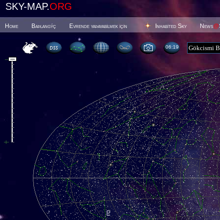
SKY-MAP.
ORG
Home
Baþlangýç
Evrende yaþayabilmek için
Inhabited Sky
News
@
06 19