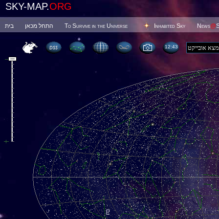
SKY-MAP.
ORG
בית
התחל מכאן
To Survive in the Universe
Inhabited Sky
News
@
S
12 43