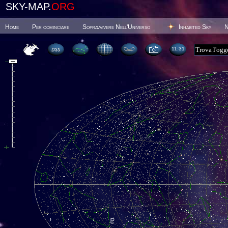
SKY-MAP.
ORG
Home
Per cominciare
Sopravvivere Nell'Universo
Inhabited Sky
N
11 31