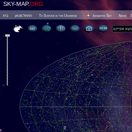
SKY-MAP.
ORG
בית
התחל מכאן
To Survive in the Universe
Inhabited Sky
News
@
S
20 48