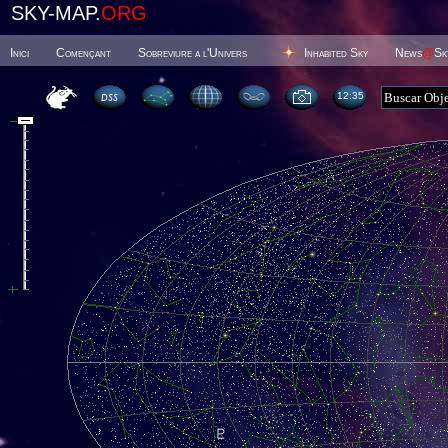
SKY-MAP.
ORG
Inici
Començant
Sobreviure a l'Univers
Inhabited Sky
News
@
Sk
12 35