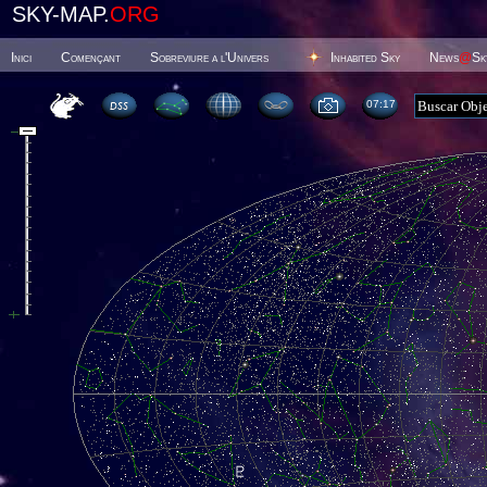
SKY-MAP.
ORG
Inici
Començant
Sobreviure a l'Univers
Inhabited Sky
News
@
Sk
07 17