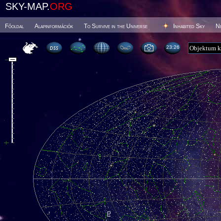
SKY-MAP.
ORG
Főoldal
Alapinformációk
To Survive in the Universe
Inhabited Sky
N
23 26