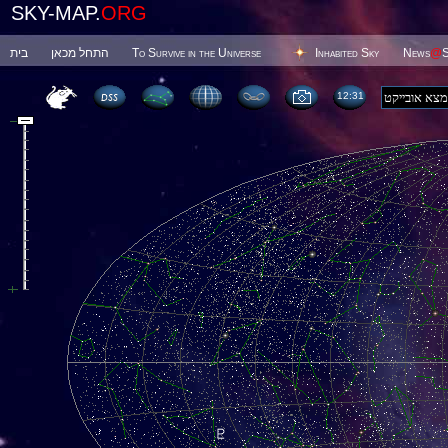
SKY-MAP.
ORG
בית
התחל מכאן
To Survive in the Universe
Inhabited Sky
News
@
S
12 31