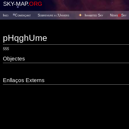
SKY-MAP.
ORG
Inici
Començant
Sobreviure a l'Univers
Inhabited Sky
News
@
Sky
pHqghUme
555
Objectes
Enllaços Externs