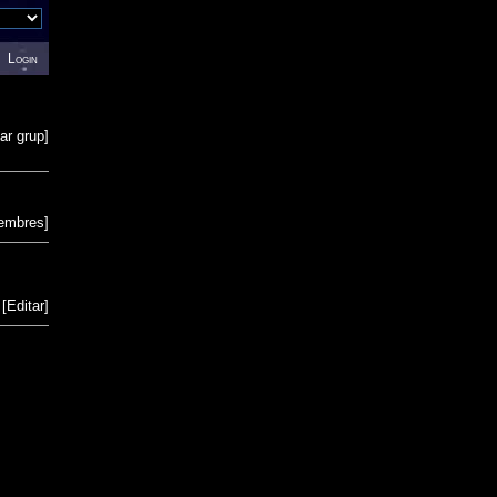
Login
ar grup
]
membres
]
[
Editar
]