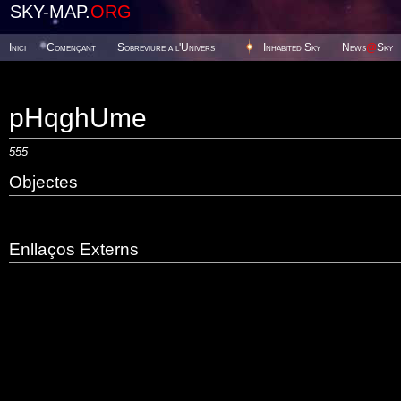
SKY-MAP.
ORG
Inici
Començant
Sobreviure a l'Univers
Inhabited Sky
News
@
Sky
pHqghUme
555
Objectes
Enllaços Externs