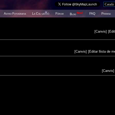
New!
Astro Fotografia
La Col·lecció
Fòrum
FAQ
Premsa
Blog
[
Canvis
]
[
Edit
[
Canvis
]
[
Editar llista de 
[
Canvis
]