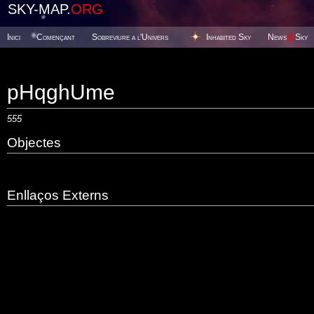
SKY-MAP.
ORG
Inici
Començant
Sobreviure a l'Univers
Inhabited Sky
News
@
Sky
pHqghUme
555
Objectes
Enllaços Externs