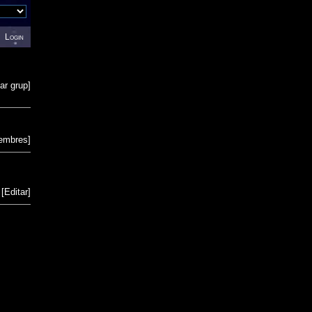
Login
ar grup
]
membres
]
[
Editar
]