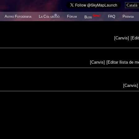
New!
Astro Fotografia
La Col·lecció
Fòrum
FAQ
Premsa
Blog
[
Canvis
]
[
Edit
[
Canvis
]
[
Editar llista de 
[
Canvis
]