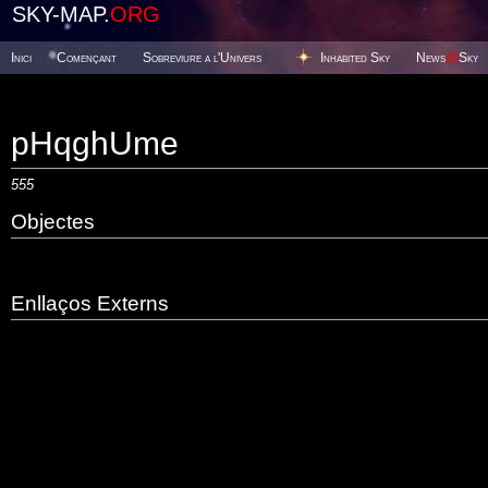
SKY-MAP.
ORG
Inici
Començant
Sobreviure a l'Univers
Inhabited Sky
News
@
Sky
pHqghUme
555
Objectes
Enllaços Externs