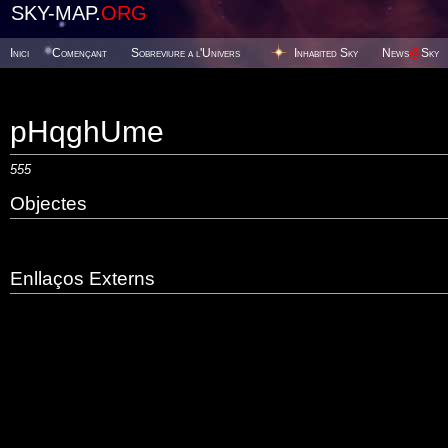
SKY-MAP.
ORG
Inici
Començant
Sobreviure a l'Univers
Inhabited Sky
News
@
Sky
pHqghUme
555
Objectes
Enllaços Externs