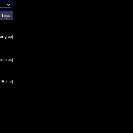
Login
ar grup
]
membres
]
[
Editar
]