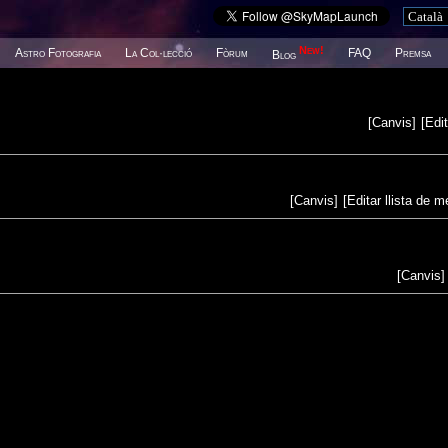
New!
Astro Fotografia
La Col·lecció
Fòrum
FAQ
Premsa
Blog
[
Canvis
]
[
Edit
[
Canvis
]
[
Editar llista de 
[
Canvis
]