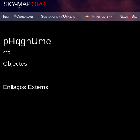
SKY-MAP.
ORG
Inici
Començant
Sobreviure a l'Univers
Inhabited Sky
News
@
Sky
pHqghUme
555
Objectes
Enllaços Externs