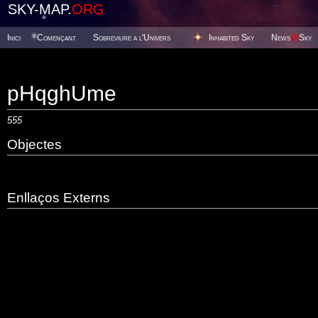
SKY-MAP.
ORG
Inici
Començant
Sobreviure a l'Univers
Inhabited Sky
News
@
Sky
pHqghUme
555
Objectes
Enllaços Externs