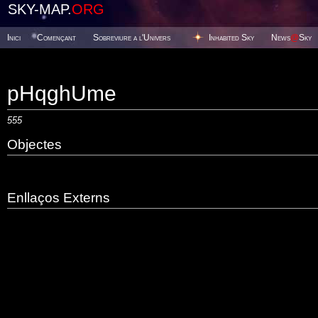
SKY-MAP.
ORG
Inici
Començant
Sobreviure a l'Univers
Inhabited Sky
News
@
Sky
pHqghUme
555
Objectes
Enllaços Externs