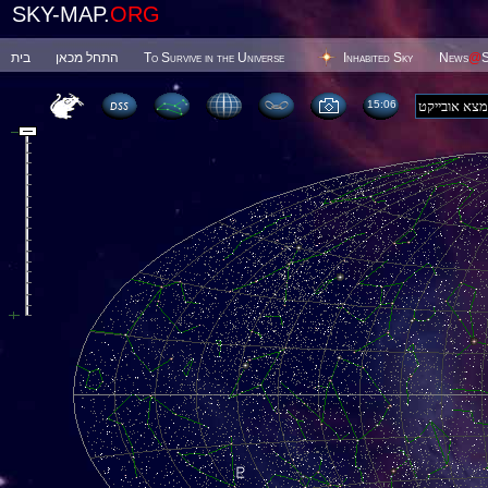
SKY-MAP.
ORG
בית
התחל מכאן
To Survive in the Universe
Inhabited Sky
News
@
S
15 06